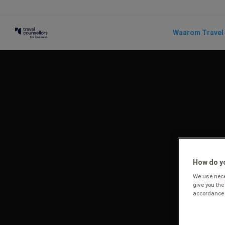
Waarom Travel 
How do yo
We use neces
give you the
accordance 