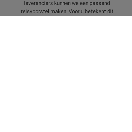
leveranciers kunnen we een passend
reisvoorstel maken. Voor u betekent dit
efficiëntie en tijdsbesparing.