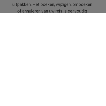
uitpakken. Het boeken, wijzigen, omboeken
of annuleren van uw reis is eenvoudig
mogelijk via uw Travel Counsellor.