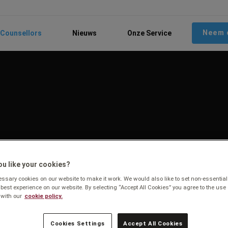
Neem 
Counsellors
Nieuws
Onze Service
u like your cookies?
sary cookies on our website to make it work. We would also like to set non-essential
 best experience on our website. By selecting “Accept All Cookies” you agree to the use 
with our
cookie policy.
Cookies Settings
Accept All Cookies