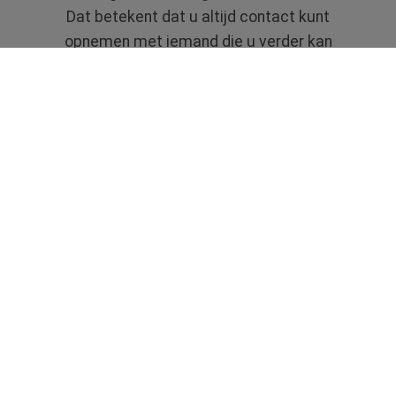
Dat betekent dat u altijd contact kunt
opnemen met iemand die u verder kan
helpen.