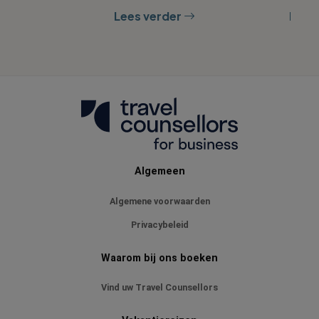
mocht het misgaan.
op de hoog
er
Lees verder
Lees
wijziging
Algemeen
Algemene voorwaarden
Privacybeleid
Waarom bij ons boeken
Vind uw Travel Counsellors