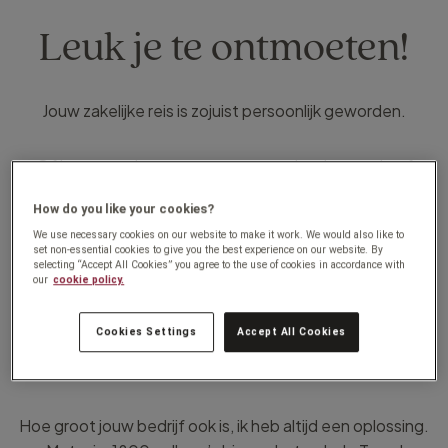
Leuk je te ontmoeten!
Jouw zakelijke reis is zojuist persoonlijk geworden.
Of je nu op reis gaat voor een meeting, inspectie of
congres. Of dat je met het hele bedrijf het 20-jarig
How do you like your cookies?
bestaan of een fantastisch salesjaar wilt vieren. Jouw
We use necessary cookies on our website to make it work. We would also like to
zakelijke reis is bij mij in goede handen.
set non-essential cookies to give you the best experience on our website. By
selecting “Accept All Cookies” you agree to the use of cookies in accordance with
our
cookie policy.
Ik leer jouw bedrijf en het reisbeleid kennen. En uiteraard
ook de wensen van de reizigers zoals dieetwensen en
Cookies Settings
Accept All Cookies
stoelvoorkeuren. Alle zakelijke reizen die jullie vanaf nu
gaan maken, zijn maatwerk.
Hoe groot jouw bedrijf ook is, ik heb altijd een oplossing.