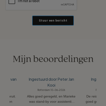
Stuur een bericht
Mijn beoordelingen
Joanie van
Ingestuurd door Peter Jan
Ingestuu
de
Kooi
Kan
-2026
Rotterdam 10-06-2026
Rotterd
én vooruit.
Alles goed geregeld, en Marieke
De reis is wee
r werken
was stand-by voor assistentie
goed geregel